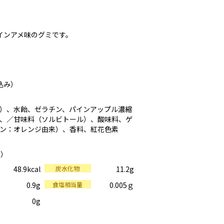
インアメ味のグミです。
込み）
）、水飴、ゼラチン、パインアップル濃縮
、／甘味料（ソルビトール）、酸味料、ゲ
ン：オレンジ由来）、香料、紅花色素
り）
48.9kcal
炭水化物
11.2g
0.9g
食塩相当量
0.005ｇ
0g