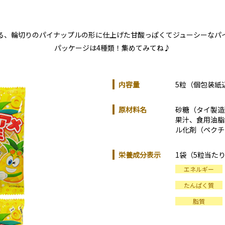
る、輪切りのパイナップルの形に仕上げた甘酸っぱくてジューシーなパ
パッケージは4種類！集めてみてね♪
内容量
5粒（個包装紙
原材料名
砂糖（タイ製造
果汁、食用油脂
ル化剤（ペクチ
栄養成分表示
1袋（5粒当た
エネルギー
たんぱく質
脂質