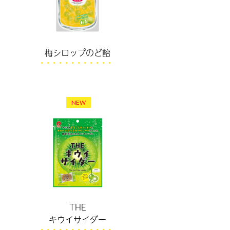
梅シロップのど飴
NEW
THE
キウイサイダー