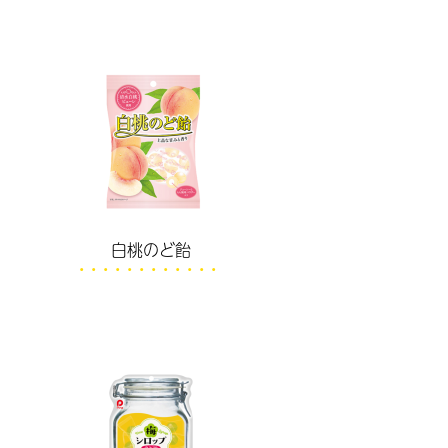
白桃のど飴