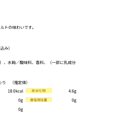
ルトの味わいです。
紙込み）
）、水飴／酸味料、香料、（一部に乳成分
当たり （推定値）
18.0kcal
炭水化物
4.6g
0g
食塩相当量
0g
0g