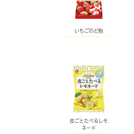
いちごのど飴
皮ごとたべるレモ
ネード