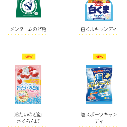
メンタームのど飴
白くまキャンディ
NEW
NEW
冷たいのど飴
塩スポーツキャン
さくらんぼ
ディ