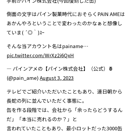
手前がパイン株式会社(今回復刻した缶)
側面の文字はパイン製菓時代におそらくPAIN AMEは
あかんやろということで変わったのかなぁと想像し
ていま( ´◎｀)ｽｰ
そんな当アカウント名はpainame…
pic.twitter.com/WrXz2i6QxH
— パインアメの【パイン株式会社】（公式）🍍
(@pain_ame)
August 3, 2023
テレビでご紹介いただいたこともあり、連日朝から
長蛇の列に並んでいただく事態に。
缶を作る段階では、会社から「余ったらどうするん
だ」「本当に売れるのか？」と
言われていたこともあり、最小ロットだった3000缶